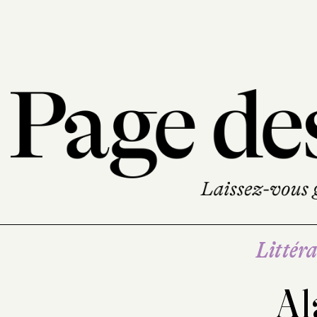
Littéra
Al