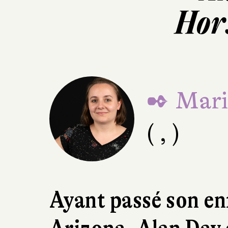
Hor
✒ Mari
( , )
Ayant passé son en