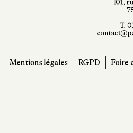
101, r
7
T. 0
contact@pa
Mentions légales
RGPD
Foire 