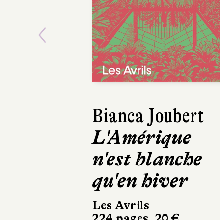
Previous
Bianca Joubert
Asako Y
L'Amérique
Le Beur
n'est blanche
Manak
qu'en hiver
Calmann-Lé
350 pages, 
Les Avrils
224 pages, 20 €