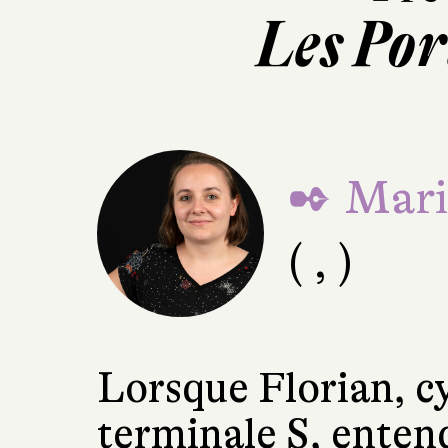
Les Por
✒ Mari
( , )
Lorsque Florian, c
terminale S, entend