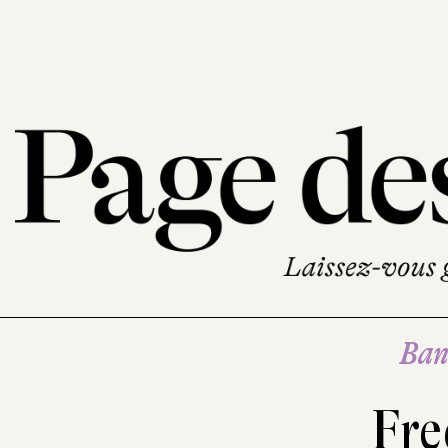
Ban
Fre