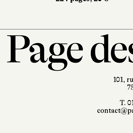
101, r
7
T. 0
contact@pa