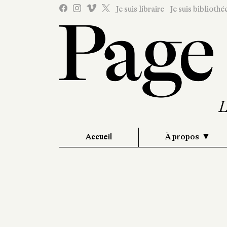
Je suis libraire
Je suis bibliothé
Accueil
À propos