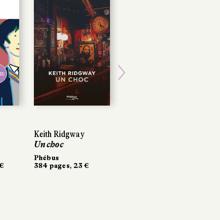
HE
HE
Next
Keith Ridgway
Keith Ridgway
Luke Rhinehart
Un choc
Un choc
L'Odyssée du
vagabond
Phébus
Phébus
€
€
384 pages, 23 €
384 pages, 23 €
Aux forges de Vulcain
22 €