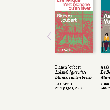
Previous
Bianca Joubert
Asako
Asako
L'Amérique n'est
Le B
Le B
blanche qu'en hiver
Man
Man
Les Avrils
Calm
Calm
224 pages, 20 €
350 p
350 p