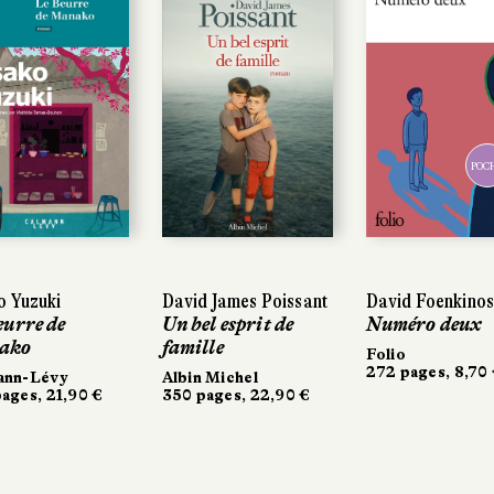
POC
POC
 Yuzuki
 Yuzuki
David James Poissant
David James Poissant
David Foenkinos
David Foenkinos
eurre de
eurre de
Un bel esprit de
Un bel esprit de
Numéro deux
Numéro deux
ako
ako
famille
famille
Folio
Folio
272 pages, 8,70 
272 pages, 8,70 
ann-Lévy
ann-Lévy
Albin Michel
Albin Michel
ages, 21,90 €
ages, 21,90 €
350 pages, 22,90 €
350 pages, 22,90 €