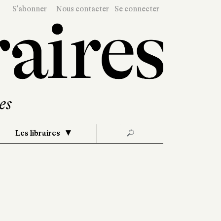
S'abonner
Nous contacter
Se connecter
Les libraires
🔎