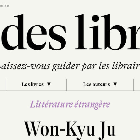
caire
Les livres
Les auteurs
Littérature étrangère
Won-Kyu Ju