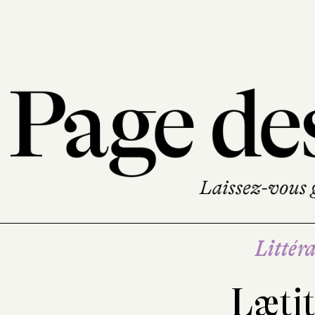
Littéra
Lætit