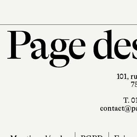
101, r
7
T. 0
contact@pa