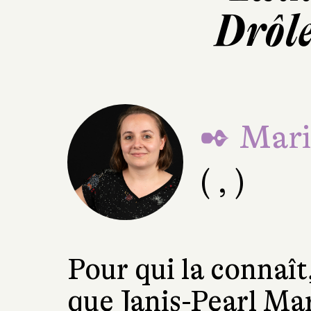
Drôle
✒ Mari
( , )
Pour qui la connaît,
que Janis-Pearl Ma