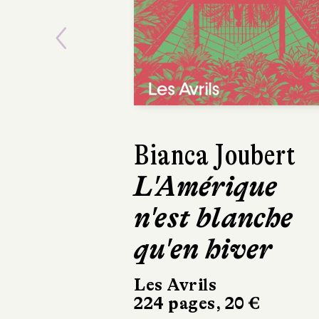
Previous
Asako Yuzuki
Le Beurre de
Manako
Calmann-Lévy
350 pages, 21,90 €