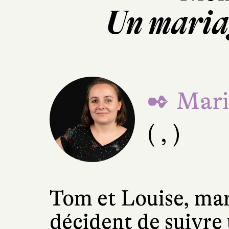
Un mariag
✒ Mari
( , )
Tom et Louise, mar
décident de suivre