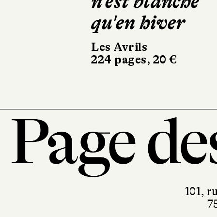
n'est blanche
Manak
qu'en hiver
Calmann-Lé
350 pages, 
Les Avrils
224 pages, 20 €
101, r
7