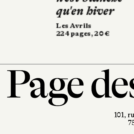
Calmann-Lévy
350 pages, 21,90 €
101, r
7