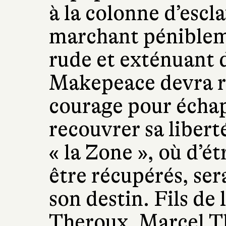
à la colonne d’escl
marchant pénibleme
rude et exténuant 
Makepeace devra re
courage pour échap
recouvrer sa libert
« la Zone », où d’é
être récupérés, se
son destin. Fils de
Theroux, Marcel Th