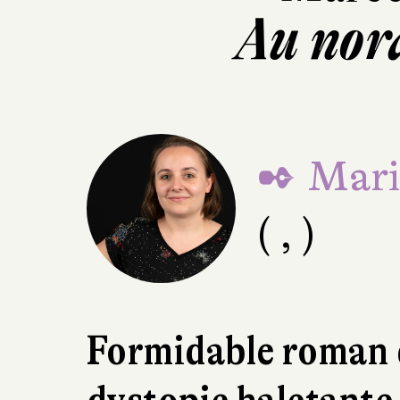
Au nor
✒ Mari
( , )
Formidable roman d