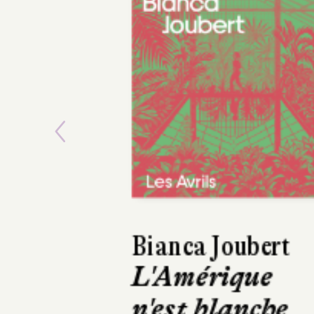
Previous
Asako Yuzuki
Le Beurre de
Manako