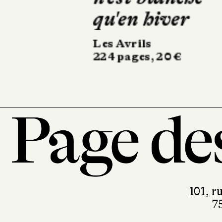
Calmann-Lévy
350 pages, 21,90 €
101, r
7