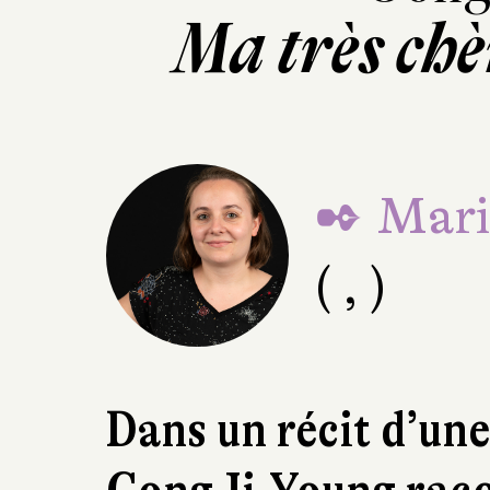
Ma très ch
✒ Mari
( , )
Dans un récit d’un