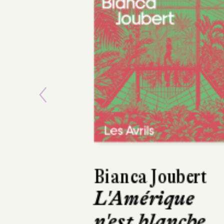
Previous
Asako Yuzuki
Le Beurre de
Manako