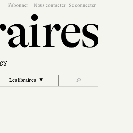
S'abonner
Nous contacter
Se connecter
Les libraires
🔎