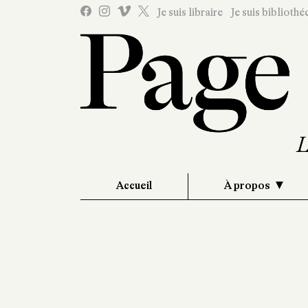
Je suis libraire
Je suis bibliothé
Accueil
À propos