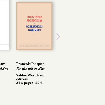
Next
aux
François Jonquet
uides
De plomb et d’or
Sabine Wespieser
éditeur
246 pages, 22 €