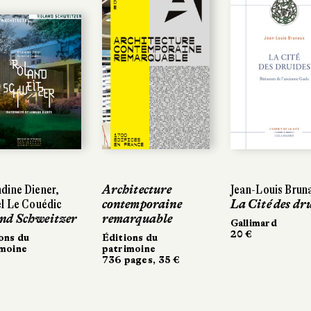
dine Diener,
Architecture
Jean-Louis Brun
l Le Couédic
contemporaine
La Cité des dr
nd Schweitzer
remarquable
Gallimard
20 €
ons du
Éditions du
imoine
patrimoine
736 pages, 35 €