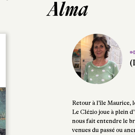
Alma
✒
(
Retour à l’île Maurice,
Le Clézio joue à plein 
nous fait entendre le b
venues du passé ou ancr