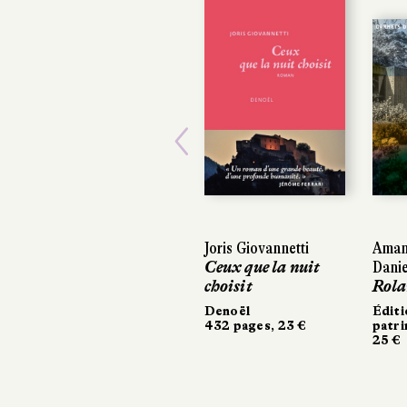
Previous
Joris Giovannetti
Aman
Ceux que la nuit
Danie
choisit
Rola
Denoël
Éditi
432 pages, 23 €
patr
25 €