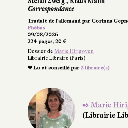
Manfred Flugge
Le Bleu des anges
Traduit de l’allemand
Grasset
05/02/2014
177 pages, 14,50 €
Dossier de
Marie Hirigoyen
Librairie Libraire (Paris)
✒ Marie Hir
(Librairie Lib