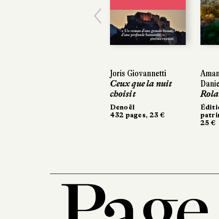
Previous
Joris Giovannetti
Aman
Ceux que la nuit
Danie
choisit
Rola
Denoël
Éditi
432 pages, 23 €
patr
25 €