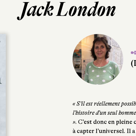
Jack London
✒
(
« S’il est réellement poss
l’histoire d’un seul homme 
»
. C’est donc en plein
à capter l’universel. Il 