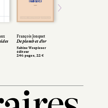
Next
aux
François Jonquet
uides
De plomb et d’or
Sabine Wespieser
éditeur
246 pages, 22 €