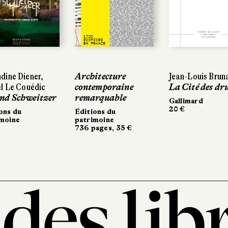
dine Diener,
Architecture
Jean-Louis Brun
l Le Couédic
contemporaine
La Cité des dr
nd Schweitzer
remarquable
Gallimard
20 €
ons du
Éditions du
imoine
patrimoine
736 pages, 35 €