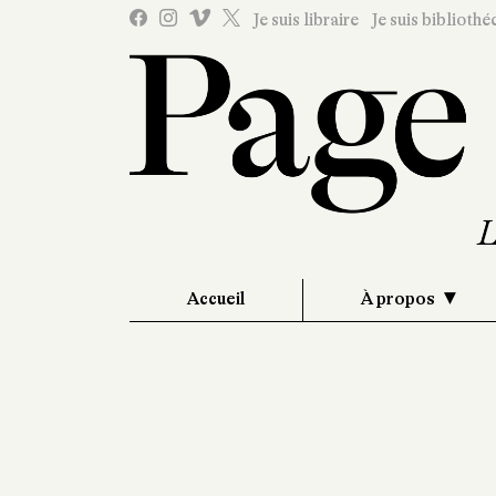
Je suis libraire
Je suis bibliothé
Accueil
À propos