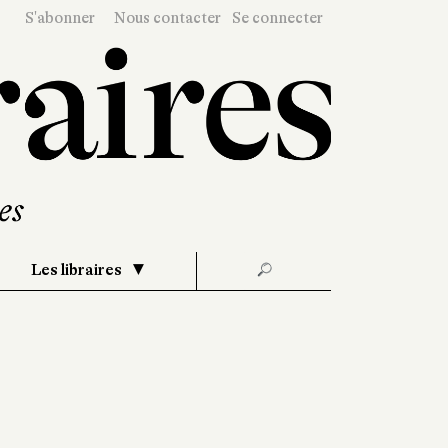
S'abonner
Nous contacter
Se connecter
Les libraires
🔎