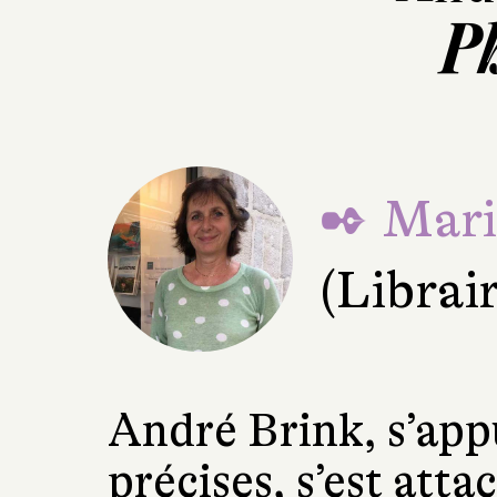
P
✒ Mari
(Librair
André Brink, s’app
précises, s’est att