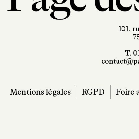
101, r
7
T. 0
contact@pa
Mentions légales
RGPD
Foire 