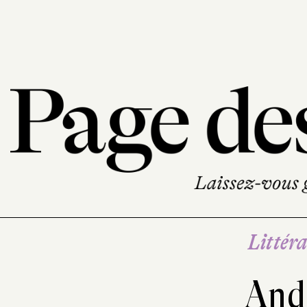
Littéra
And