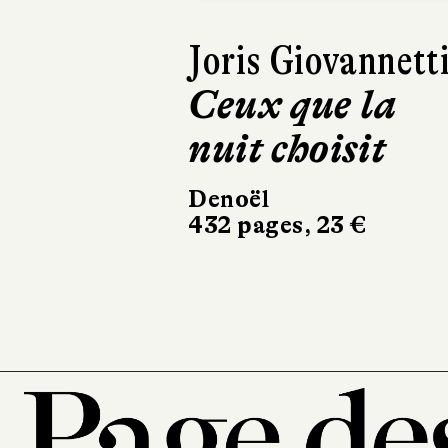
Amandine Diener
Daniel Le Couédi
Roland
Schweitzer
Éditions du patrimoin
25 €