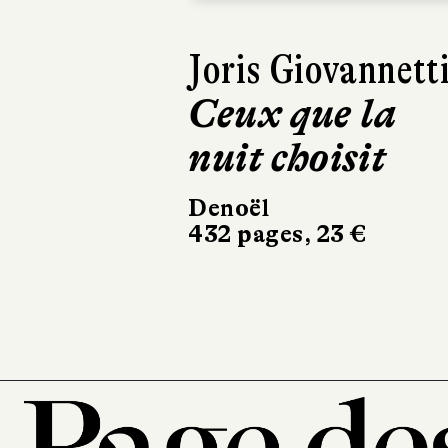
Amandine Diener
Daniel Le Couédi
Roland
Schweitzer
Éditions du patrimoin
25 €