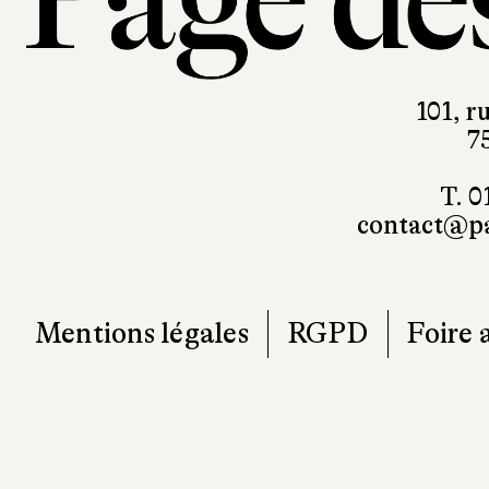
101, r
7
T. 0
contact@pa
Mentions légales
RGPD
Foire 