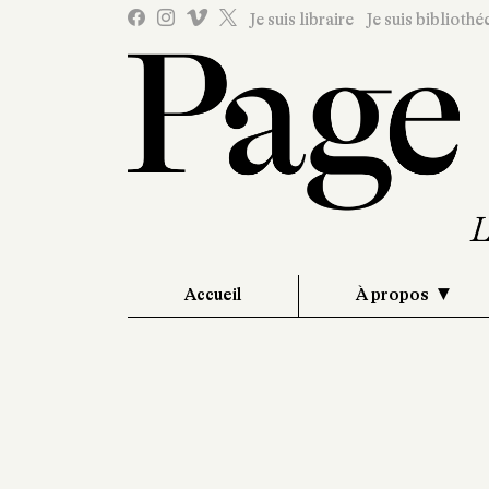
Je suis libraire
Je suis bibliothé
Accueil
À propos