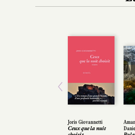
Previous
Joris Giovannetti
Amand
Amand
Ceux que la nuit
Danie
Danie
choisit
Rola
Rola