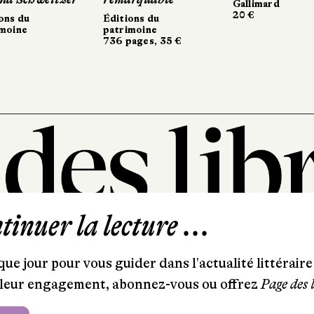
Gallimard
Gallimard
20 €
20 €
ons du
ons du
Éditions du
Éditions du
moine
imoine
patrimoine
patrimoine
736 pages, 35 €
736 pages, 35 €
inuer la lecture ...
101, rue Saint-Lazare
75009 Paris
ue jour pour vous guider dans l'actualité littéraire 
T. 01 44 41 97 20
et leur engagement, abonnez-vous ou offrez
Page des 
contact@pagedeslibraires.com