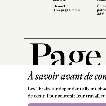
Denoël
Éditi
Éditi
432 pages, 23 €
patri
patr
25 €
25 €
À savoir avant de cont
Les libraires indépendants lisent chaq
de cœur. Pour soutenir leur travail 