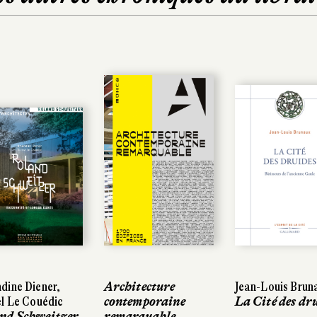
ine Diener,
ine Diener,
Architecture
Architecture
Jean-Louis Brun
Jean-Louis Brun
l Le Couédic
l Le Couédic
contemporaine
contemporaine
La Cité des dr
La Cité des dr
nd Schweitzer
nd Schweitzer
remarquable
remarquable