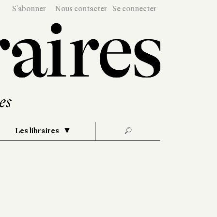
S'abonner
Nous contacter
Se connecter
Les libraires
🔎