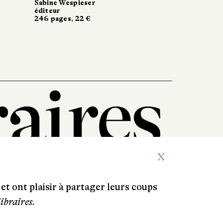
Sabine Wespieser
Sabine Wespieser
Phébus
éditeur
éditeur
352 pages, 23 €
246 pages, 22 €
246 pages, 22 €
X
et ont plaisir à partager leurs coups
libraires.