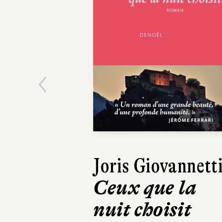
Previous
Amandine Diener
Daniel Le Couédi
Roland