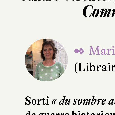
Com
✒ Mari
(Librair
Sorti
« du sombre a