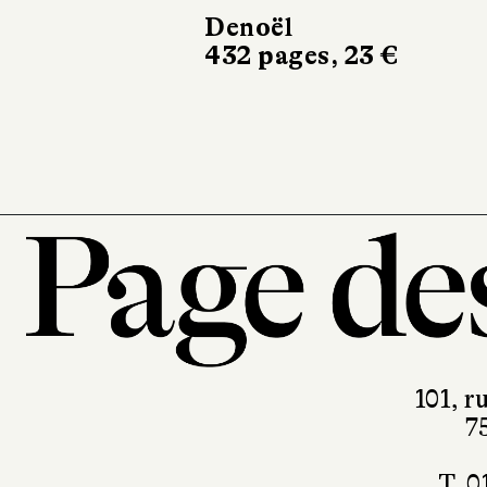
Schweitzer
Éditions du patrimoin
25 €
101, r
7
T. 0