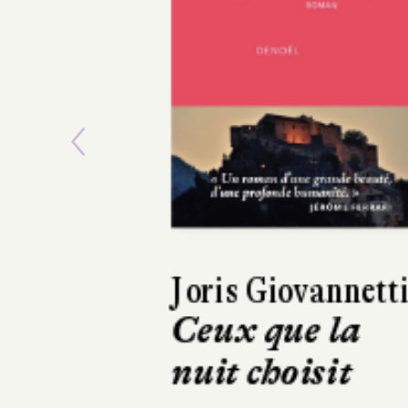
Previous
Amandine Diener
Daniel Le Couédi
Roland