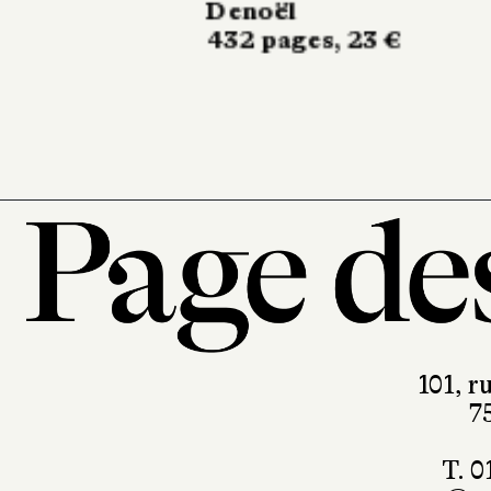
Schweitzer
Éditions du patrimoin
25 €
101, r
7
T. 0