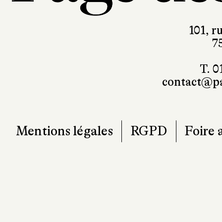
101, r
7
T. 0
contact@pa
Mentions légales
RGPD
Foire 