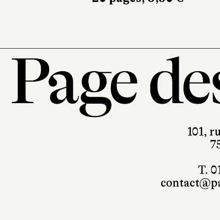
101, r
7
T. 0
contact@pa