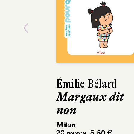
Previous
Émilie Bélard
Aurélie 
Margaux dit
Félix a
non
les règl
Milan
Milan
20 pages, 5,50 €
22 pages, 5