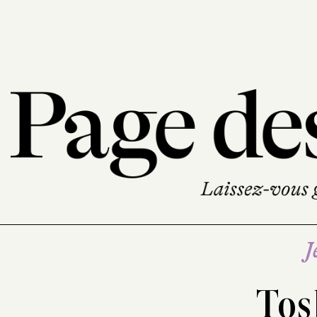
J
Tos