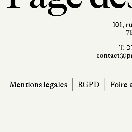
101, r
7
T. 0
contact@pa
Mentions légales
RGPD
Foire 