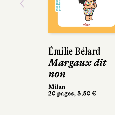
Previous
Émilie Bélard
Aurélie Sarraz
Margaux dit
Félix appre
non
les règles
Milan
Milan
20 pages, 5,50 €
22 pages, 5,50 €