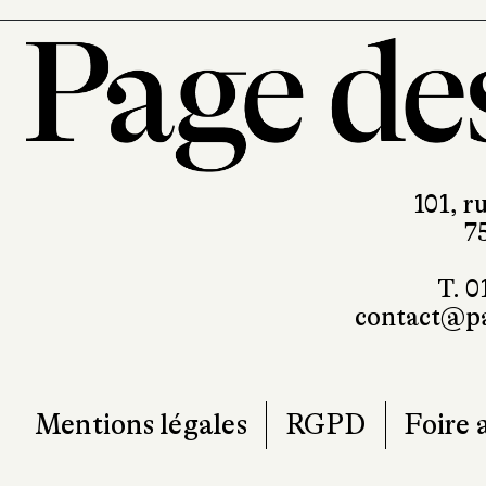
101, r
7
T. 0
contact@pa
Mentions légales
RGPD
Foire 