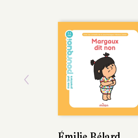
Previous
Émilie Bélard