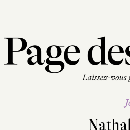
J
Nathal