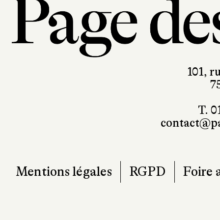
101, r
7
T. 0
contact@pa
Mentions légales
RGPD
Foire 