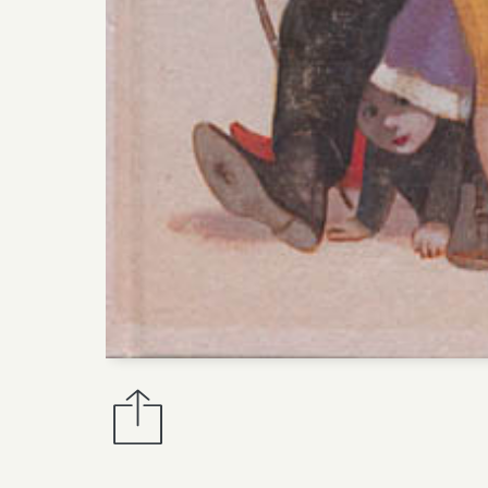
Antoine de Baecque
,
Pierre Guis
Objectif Cinéma
Gallimard Jeunesse