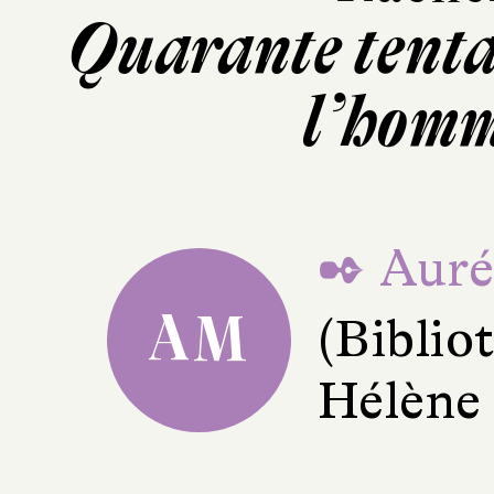
Quarante tenta
l’homm
✒ Auré
AM
(Bibli
Hélène