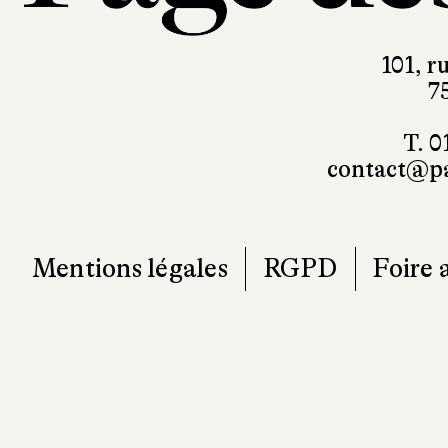
101, r
7
T. 0
contact@pa
Mentions légales
RGPD
Foire 