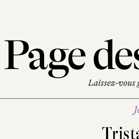
J
Trist