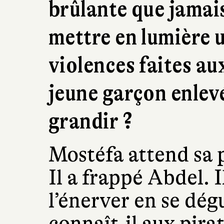
brûlante que jamai
mettre en lumière 
violences faites a
jeune garçon enlevé
grandir ?
Mostéfa attend sa p
Il a frappé Abdel. I
l’énerver en se dég
connaît-il aux pirat