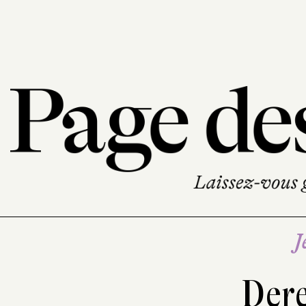
J
Dere