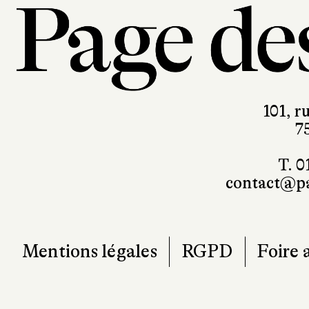
101, r
7
T. 0
contact@pa
Mentions légales
RGPD
Foire 