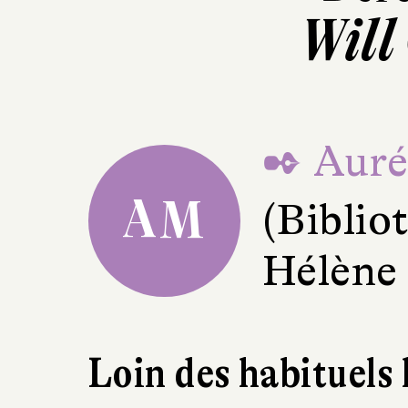
Will
✒ Auré
AM
(Bibli
Hélène
Loin des habituels