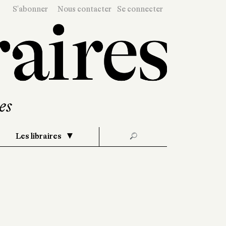
S'abonner
Nous contacter
Se connecter
Les libraires
🔎