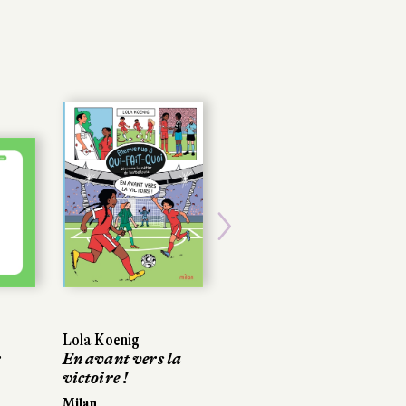
Next
Lola Koenig
r
En avant vers la
victoire !
Milan