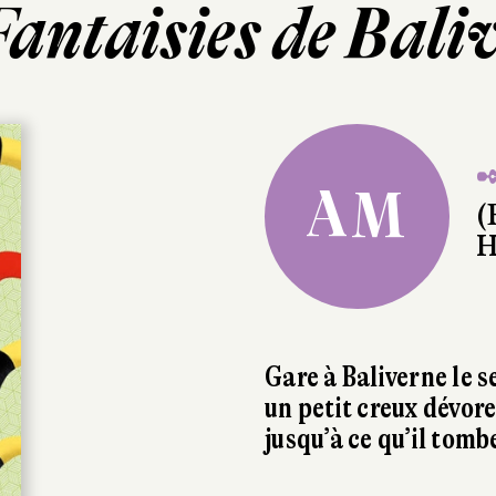
Fantaisies de Bali
✒
AM
(
H
Gare à Baliverne le s
un petit creux dévor
jusqu’à ce qu’il tomb