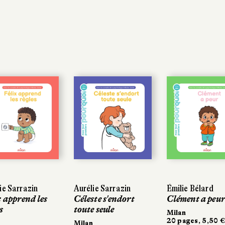
ie Sarrazin
Aurélie Sarrazin
Émilie Bélard
x apprend les
Céleste s'endort
Clément a peu
s
toute seule
Milan
20 pages, 5,50 €
Milan