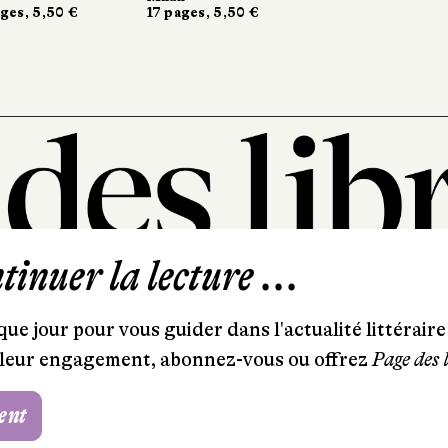
ges, 5,50 €
17 pages, 5,50 €
inuer la lecture ...
101, rue Saint-Lazare
75009 Paris
ue jour pour vous guider dans l'actualité littéraire 
T. 01 44 41 97 20
et leur engagement, abonnez-vous ou offrez
Page des 
contact@pagedeslibraires.com
ent