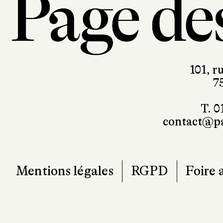
101, r
7
T. 0
contact@pa
Mentions légales
RGPD
Foire 