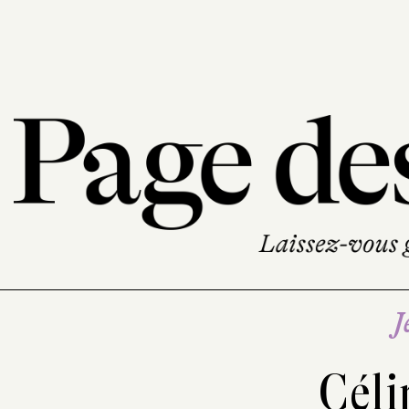
J
Céli