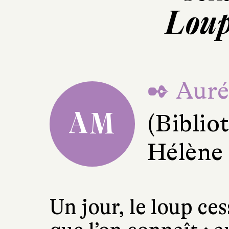
Loup
✒ Auré
AM
(Bibli
Hélène
Un jour, le loup ces