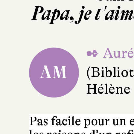
Papa, je t'ai
✒ Auré
AM
(Bibli
Hélène
Pas facile pour un