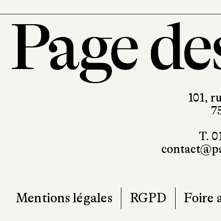
101, r
7
T. 0
contact@pa
Mentions légales
RGPD
Foire 