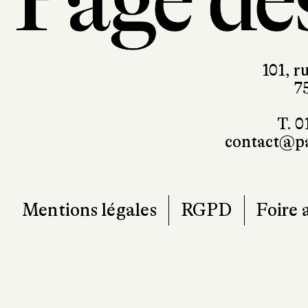
101, r
7
T. 0
contact@pa
Mentions légales
RGPD
Foire 