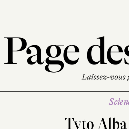
Scien
Tyto Alb