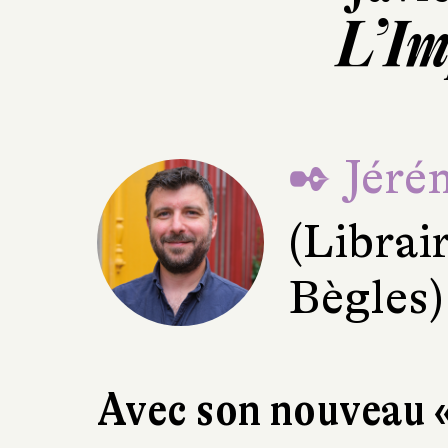
L’I
✒ Jéré
(Librai
Bègles)
Avec son nouveau «