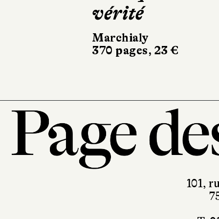
la Loire
Stock
266 pages, 20,90 €
101, r
7