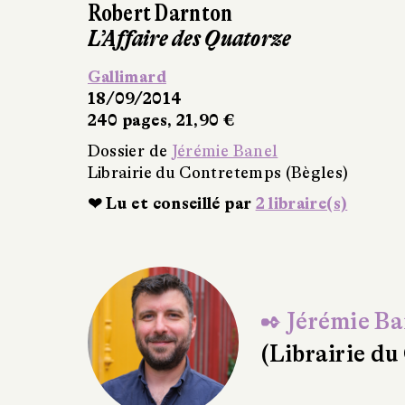
Robert Darnton
De la censure
Gallimard
18/09/2014
416 pages, 24,50 €
Dossier de
Jérémie Banel
Librairie du Contretemps (Bègles)
❤ Lu et conseillé par
4 libraire(s)
✒ Jérémie Ba
(Librairie du