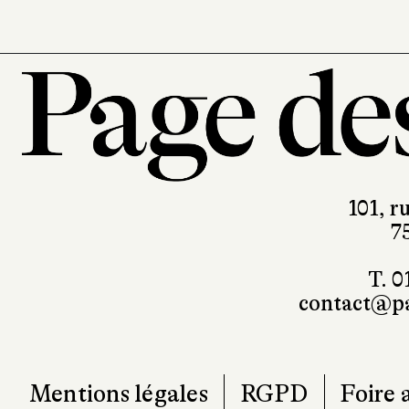
101, r
7
T. 0
contact@pa
Mentions légales
RGPD
Foire 