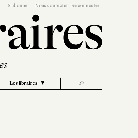
S'abonner
Nous contacter
Se connecter
Les libraires
🔎