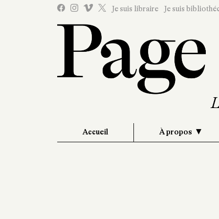
Je suis libraire
Je suis bibliothé
Accueil
À propos