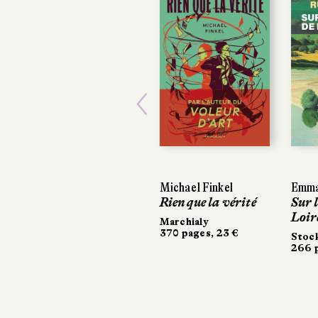
Previous
Michael Finkel
Emma
Rien que la vérité
Sur l
Loir
Marchialy
370 pages, 23 €
Stoc
266 p