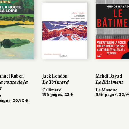
nuel Ruben
Jack London
Mehdi Bayad
a route de la
Le Trimard
Le Bâtiment
e
Gallimard
Le Masque
196 pages, 22 €
356 pages, 20,9
k
ages, 20,90 €