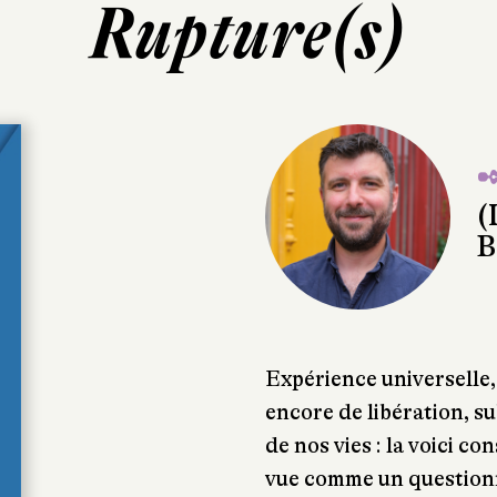
Rupture(s)
✒
(
B
Expérience universelle
encore de libération, su
de nos vies : la voici co
vue comme un questionn