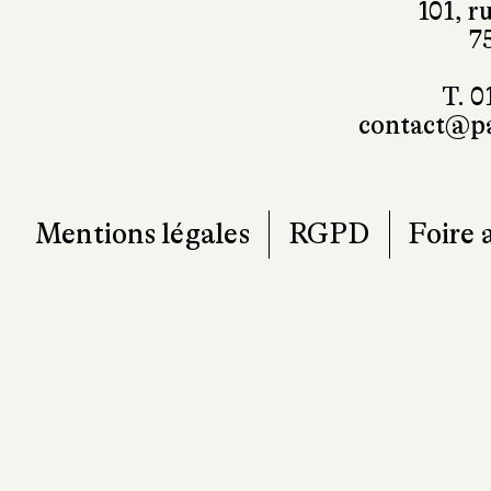
101, r
7
T. 0
contact@pa
Mentions légales
RGPD
Foire 