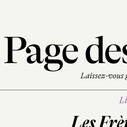
Li
Les Frè