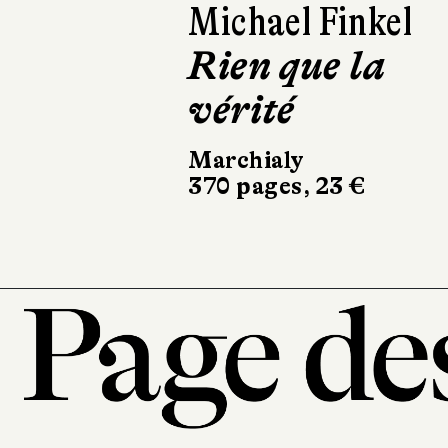
Michael Finkel
Emman
Rien que la
Sur la
vérité
la Loi
Marchialy
Stock
370 pages, 23 €
266 page