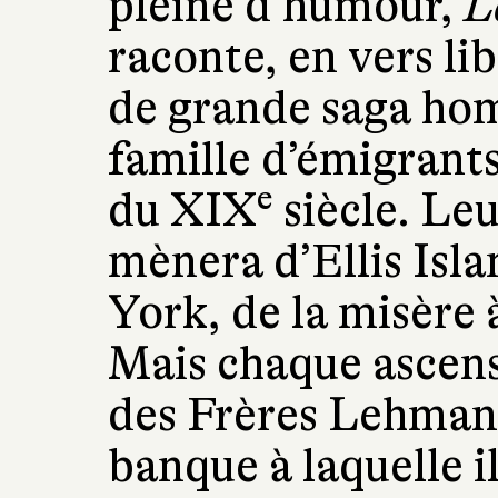
pleine d’humour,
L
raconte, en vers li
de grande saga homé
famille d’émigrant
e
du XIX
siècle. Leu
mènera d’Ellis Isl
York, de la misère à
Mais chaque ascens
des Frères Lehman n
banque à laquelle 