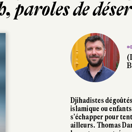
, paroles de dése
✒
(
B
Djihadistes dégoûtés 
islamique ou enfants 
s’échapper pour tent
ailleurs. Thomas Da