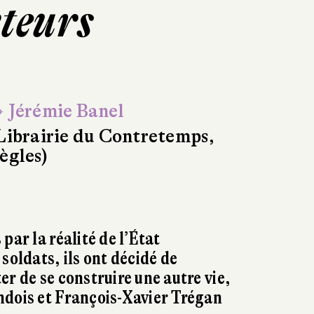
rteurs
 Jérémie Banel
Librairie du Contretemps,
ègles)
par la réalité de l’État
soldats, ils ont décidé de
er de se construire une autre vie,
ndois et François-Xavier Trégan