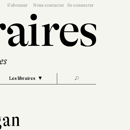
S'abonner
Nous contacter
Se connecter
Les libraires
🔎
gan