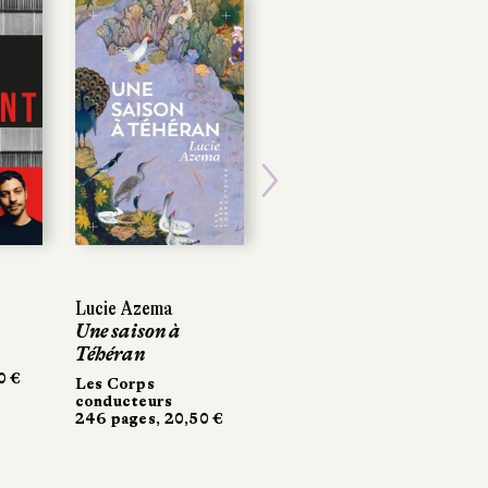
Next
Lucie Azema
Lucie Azema
Émilien Bernard
Une saison à
Une saison à
La Tête dans le mur
Téhéran
Téhéran
Lux éditeur
304 pages, 18 €
Les Corps
Les Corps
conducteurs
conducteurs
246 pages, 20,50 €
246 pages, 20,50 €