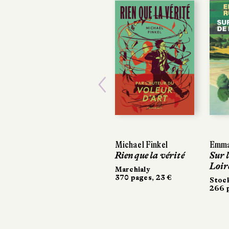
Previous
Michael Finkel
Emmanue
Emmanue
Rien que la vérité
Sur la ro
Sur la ro
Loire
Loire
Marchialy
370 pages, 23 €
Stock
Stock
266 pages
266 page