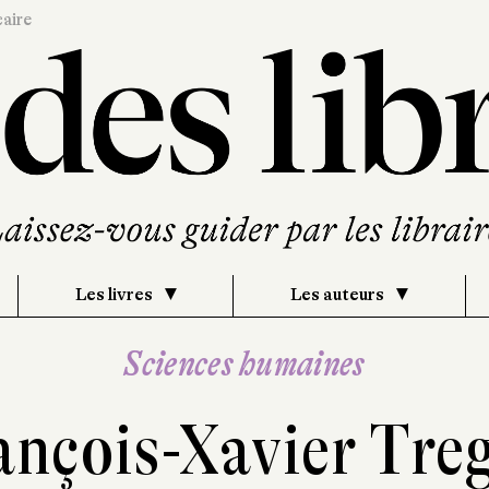
caire
Les livres
Les auteurs
Sciences humaines
ançois-Xavier Tre