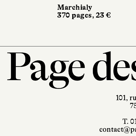
Stock
266 pages, 20,90 €
101, r
7
T. 0
contact@pa