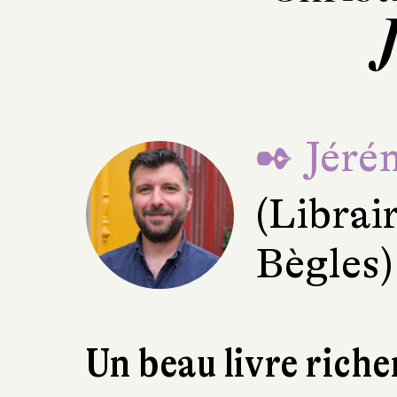
✒ Jéré
(Librai
Bègles)
Un beau livre riche