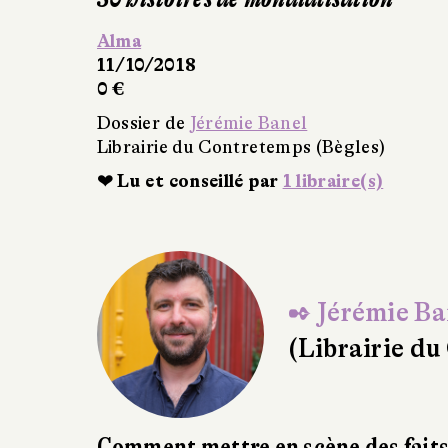
L’Autre siècle
Sous la direction de X
Fayard
29/08/2018
314 pages, 22,50 €
Dossier de
Jérémie Ban
Librairie du Contretem
✒ Jérémie Ba