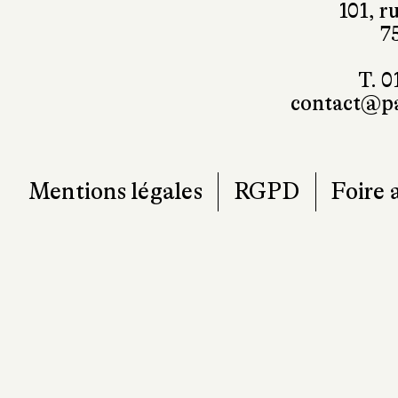
101, r
7
T. 0
contact@pa
Mentions légales
RGPD
Foire 