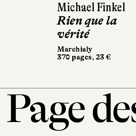
Emmanuel Rube
Sur la route d
la Loire
Stock
266 pages, 20,90 €