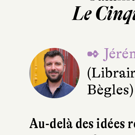
Le Cinq
✒ Jéré
(Librai
Bègles)
Au-delà des idées r