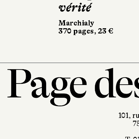
la Loire
Stock
266 pages, 20,90
101, r
7