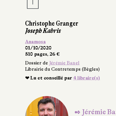
Le Magasin du mon
Sous la direction de P
Fayard
09/09/2020
450 pages, 25 €
Dossier de
Jérémie Ban
Librairie du Contretem
❤ Lu et conseillé par
1
✒ Jérémie Ba