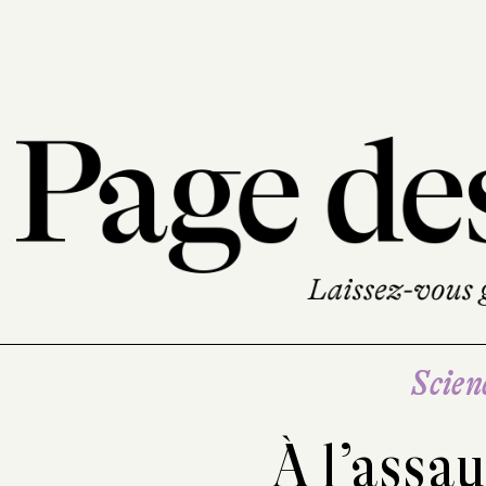
Scien
À l’assa