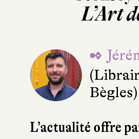
L’Art d
✒ Jéré
(Librai
Bègles)
L’actualité offre p