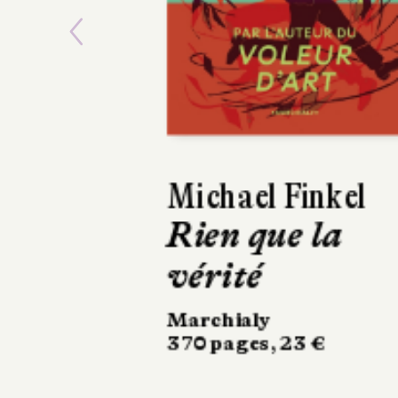
Previous
Emmanuel Rube
Sur la route d
la Loire
Stock
266 pages, 20,90 €