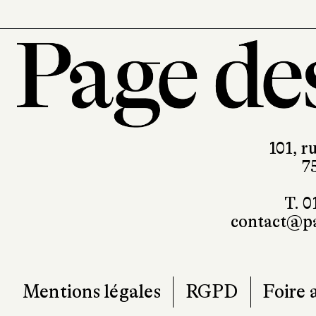
101, r
7
T. 0
contact@pa
Mentions légales
RGPD
Foire 