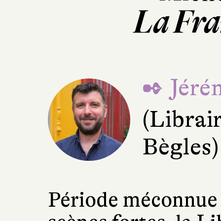
La Fra
✒ Jéré
(Librai
Bègles)
Période méconnue 