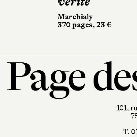
vérité
Marchialy
370 pages, 23 €
101, r
7
T. 0