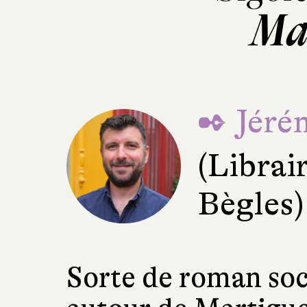
Ma
✒ Jéré
(Librai
Bègles)
Sorte de roman soc