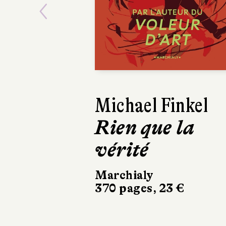
Previous
Michael Finkel
Emm
Rien que la
Sur 
vérité
la L
Marchialy
Stock
370 pages, 23 €
266 pa