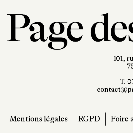
101, r
7
T. 0
contact@pa
Mentions légales
RGPD
Foire 