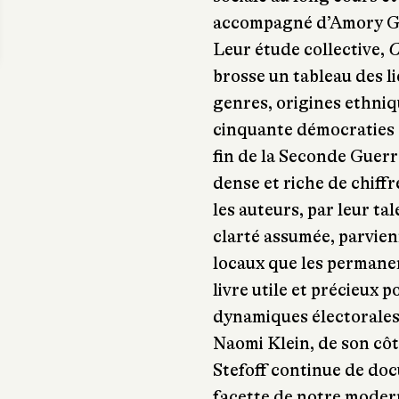
accompagné d’Amory Ge
Leur étude collective,
C
brosse un tableau des l
genres, origines ethniq
cinquante démocraties e
fin de la Seconde Guer
dense et riche de chiff
les auteurs, par leur ta
clarté assumée, parvien
locaux que les permanen
livre utile et précieux
dynamiques électorales
Naomi Klein, de son cô
Stefoff continue de doc
facette de notre modern