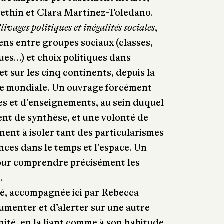
thin et Clara Martínez-Toledano.
livages politiques et inégalités sociales
,
iens entre groupes sociaux (classes,
ues…) et choix politiques dans
t sur les cinq continents, depuis la
re mondiale. Un ouvrage forcément
res et d’enseignements, au sein duquel
lent de synthèse, et une volonté de
nent à isoler tant des particularismes
ces dans le temps et l’espace. Un
 pour comprendre précisément les
.
té, accompagnée ici par Rebecca
umenter et d’alerter sur une autre
ité, en la liant comme à son habitude