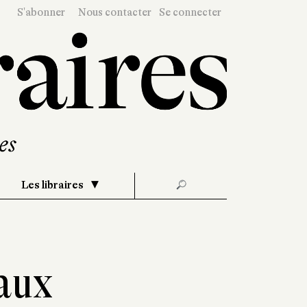
S'abonner
Nous contacter
Se connecter
Les libraires
🔎
maux