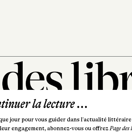
inuer la lecture ...
101, rue Saint-Lazare
75009 Paris
ue jour pour vous guider dans l'actualité littéraire 
T. 01 44 41 97 20
et leur engagement, abonnez-vous ou offrez
Page des 