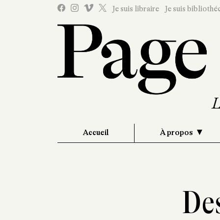
Je suis libraire
Je suis bibliothé
Accueil
À propos
Des