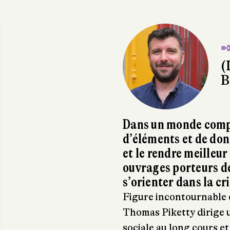
✒
(
B
Dans un monde comple
d’éléments et de don
et le rendre meilleur
ouvrages porteurs de
s’orienter dans la cr
Figure incontournable d
Thomas Piketty dirige 
sociale au long cours e