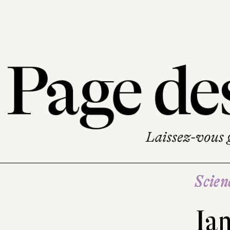
Scien
Ian