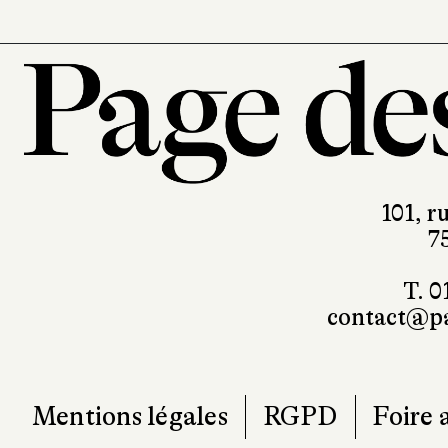
101, r
7
T. 0
contact@pa
Mentions légales
RGPD
Foire 