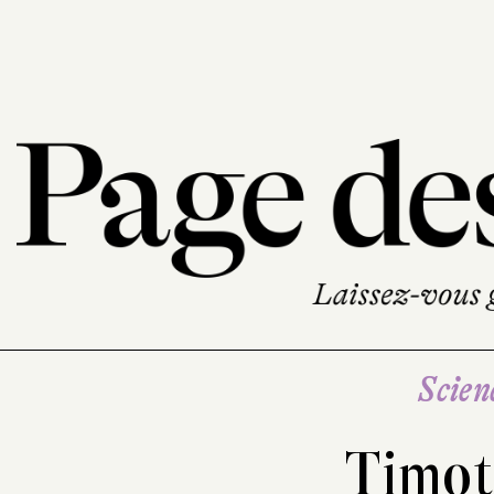
Scien
Timot