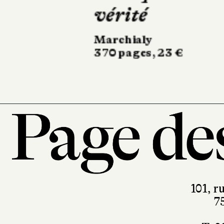
la Loire
Stock
266 pages, 20,90 €
101, r
7