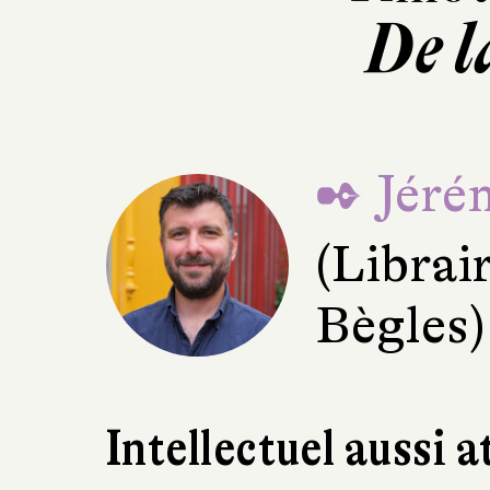
De l
✒ Jéré
(Librai
Bègles)
Intellectuel aussi a