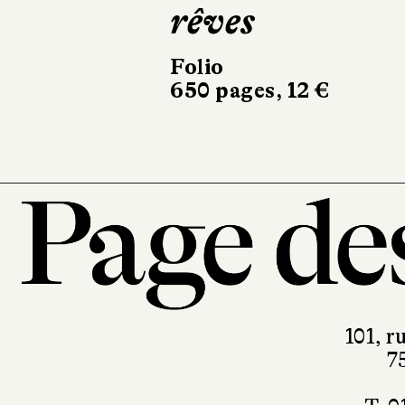
cuisines
Éditions Picquier
238 pages, 21 €
101, r
7