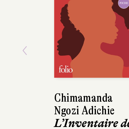
Previous
TANIZAKI
Jun'ichirô
Paix dans les