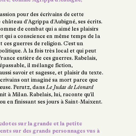
passion pour des écrivains de cette
e château d'Agrippa d'Aubigné, ses écrits.
homme de combat qui a aimé les plaisirs
 et qui a conscience en même temps de la
 ces guerres de religion. C'est un
litique. À la fois très local et qui peut
rance entière de ces guerres. Rabelais,
épassable, il mélange fiction,
ussi savoir et sagesse, et plaisir du texte.
écrivains ont imaginé sa mort parce que
ieuse. Perutz, dans
L
e
J
udas de Léonard
init à Milan. Rabelais, lui, raconte qu'il
tou en finissant ses jours à Saint-Maixent.
otes sur la grande et la petite
ents sur des grands personnages vus à