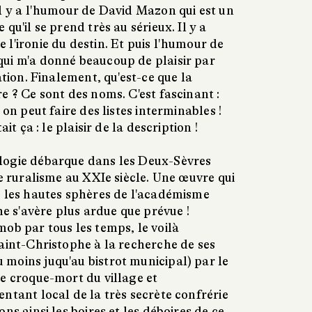
Il y a l'humour de David Mazon qui est un
qu'il se prend très au sérieux. Il y a
l'ironie du destin. Et puis l'humour de
ui m'a donné beaucoup de plaisir par
ation. Finalement, qu'est-ce que la
e ? Ce sont des noms. C'est fascinant :
 on peut faire des listes interminables !
ait ça : le plaisir de la description !
logie débarque dans les Deux-Sèvres
le ruralisme au XXIe siècle. Une œuvre qui
s les hautes sphères de l'académisme
he s'avère plus ardue que prévue !
ob par tous les temps, le voilà
aint-Christophe à la recherche de ses
moins juqu'au bistrot municipal) par le
le croque-mort du village et
ntant local de la très secrète confrérie
ns ainsi les boires et les déboires de ce