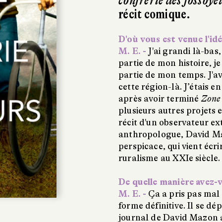
confrérie des fossoye
récit comique.
D'où vous est venue l'id
M. E. -
J'ai grandi là-bas, 
partie de mon histoire, je 
partie de mon temps. J'av
cette région-là. J’étais 
après avoir terminé
Zone
plusieurs autres projets en
récit d'un observateur ext
anthropologue, David Ma
perspicace, qui vient écr
ruralisme au XXIe siècle.
De quelle manière avez-
M. E. -
Ça a pris pas mal 
forme définitive. Il se dé
journal de David Mazon au