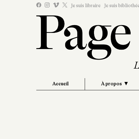
Je suis libraire
Je suis bibliothé
Accueil
À propos