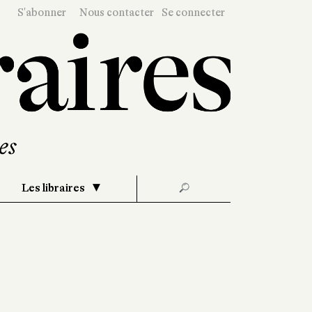
S'abonner
Nous contacter
Se connecter
Les libraires
🔎