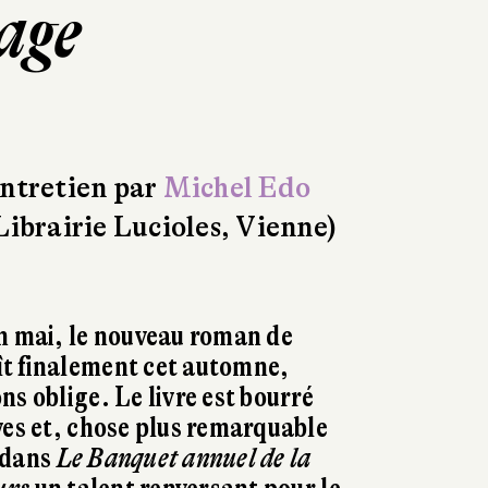
age
ntretien par
Michel Edo
Librairie Lucioles, Vienne)
n mai, le nouveau roman de
t finalement cet automne,
s oblige. Le livre est bourré
ves et, chose plus remarquable
 dans
L
e
B
anquet annuel de la