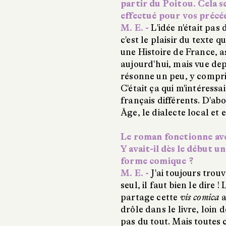
partir du Poitou. Cela s
effectué pour vos précé
M. E. -
L'idée n'était pas 
c'est le plaisir du texte 
une Histoire de France, a
aujourd'hui, mais vue dep
résonne un peu, y compris
C'était ça qui m'intéres
français différents. D'abo
Âge, le dialecte local et 
Le roman fonctionne ave
Y avait-il dès le début u
forme comique ?
M. E. -
J'ai toujours trouv
seul, il faut bien le dire ! 
partage cette
vis comica
a
drôle dans le livre, loin 
pas du tout. Mais toutes 