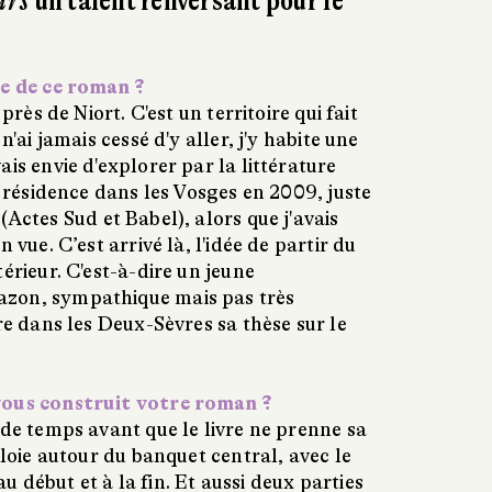
urs
un talent renversant pour le
ée de ce roman ?
près de Niort. C'est un territoire qui fait
n'ai jamais cessé d'y aller, j'y habite une
ais envie d'explorer par la littérature
en résidence dans les Vosges en 2009, juste
(Actes Sud et Babel), alors que j'avais
 vue. C’est arrivé là, l'idée de partir du
érieur. C'est-à-dire un jeune
zon, sympathique mais pas très
ire dans les Deux-Sèvres sa thèse sur le
vous construit votre roman ?
de temps avant que le livre ne prenne sa
ploie autour du banquet central, avec le
 début et à la fin. Et aussi deux parties