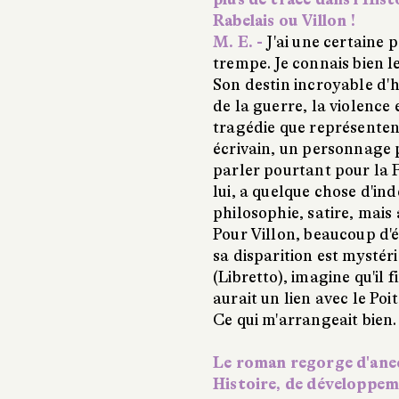
Rabelais ou Villon !
M. E. -
J'ai une certaine 
trempe. Je connais bien l
Son destin incroyable d'
de la guerre, la violence
tragédie que représentent
écrivain, un personnage po
parler pourtant pour la F
lui, a quelque chose d'ind
philosophie, satire, mais a
Pour Villon, beaucoup d'
sa disparition est mystér
(Libretto), imagine qu'il f
aurait un lien avec le Poi
Ce qui m'arrangeait bien.
Le roman regorge d'anecd
Histoire, de développem