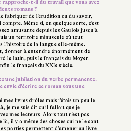
e rapproche-t-il du travail que vous avez
dents romans ?
de fabriquer de l'érudition ou du savoir,
qui compte. Même si, en quelque sorte, c'est
ssez amusante depuis les Gaulois jusqu'à
uis un territoire minuscule où tout
 l'histoire de la langue elle-même.
sait, donner à entendre énormément de
rd le latin, puis le français du Moyen
enfin le français du XXIe siècle.
c une jubilation du verbe permanente.
ne envie d'écrire ce roman sous une
é mes livres drôles mais j'étais un peu le
Là, je me suis dit qu'il fallait que je
vec mes lecteurs. Alors tout n'est pas
de là, il y a même des choses qui ne le sont
ces parties permettent d'amener au livre