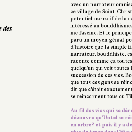
avec un narrateur omnisci
ce village de Saint-Christop
potentiel narratif de la 
intéressé au bouddhisme. 
e des
me fascine. Et le princip
paru un moyen génial po
d'histoire que la simple f
narrateur, bouddhiste, es
raconte comme ça toutes c
quelqu'un qui voit toutes 
succession de ces vies. Bo
que tous ces gens se réi
dit que c'était exactemen
se réincarnent tous au Tib
Au fil des vies qui se dé
découvre qu'Untel se r
en arbre? et puis il y a 
plus de trace dans l'Hi