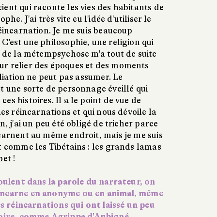
ent qui raconte les vies des habitants de
he. J'ai très vite eu l'idée d'utiliser le
réincarnation. Je me suis beaucoup
C'est une philosophie, une religion qui
e de la métempsychose m'a tout de suite
ur relier des époques et des moments
iliation ne peut pas assumer. Le
t une sorte de personnage éveillé qui
es histoires. Il a le point de vue de
les réincarnations et qui nous dévoile la
n, j'ai un peu été obligé de tricher parce
ncarnent au même endroit, mais je me suis
t comme les Tibétains : les grands lamas
et !
roulent dans la parole du narrateur, on
éincarne en anonyme ou en animal, même
des réincarnations qui ont laissé un peu
stoire, comme Agrippa d'Aubigné,