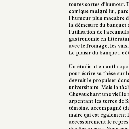
toutes sortes d'humour. 
comique malgré lui, parce 
l'humour plus macabre de 
la démesure du banquet q
l'utilisation de l'accumul
gastronomie en littératur
avec le fromage, les vins,
Le plaisir du banquet, c'ét
Un étudiant en anthropo
pour écrire sa thèse sur 
devrait le propulser dan
universitaire. Mais la tâc
Chevauchant une vieille m
arpentant les terres de S
témoins, accompagné (du 
maire qui est également 
accessoirement le représe
des fossoyeurs. Nous suivo