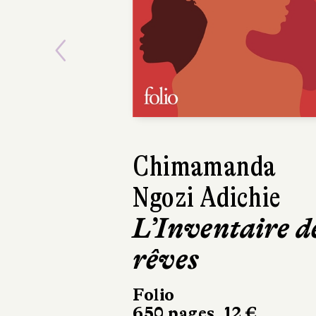
Previous
Chimamanda
TANIZAKI
Ngozi Adichie
Jun'ichirô
L’Inventaire d
Paix dans
rêves
cuisines
Folio
Éditions Picq
650 pages, 12 €
238 pages, 21 