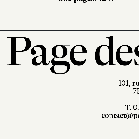
101, r
7
T. 0
contact@pa