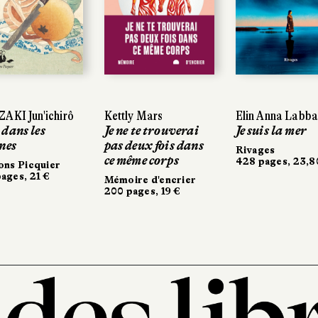
KI Jun'ichirô
KI Jun'ichirô
Kettly Mars
Kettly Mars
Elin Anna Labba
Elin Anna Labba
dans les
dans les
Je ne te trouverai
Je ne te trouverai
Je suis la mer
Je suis la mer
es
nes
pas deux fois dans
pas deux fois dans
Rivages
Rivages
ce même corps
ce même corps
428 pages, 23,80
428 pages, 23,80
ns Picquier
ns Picquier
ges, 21 €
ges, 21 €
Mémoire d'encrier
Mémoire d'encrier
200 pages, 19 €
200 pages, 19 €