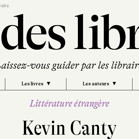
caire
Les livres
Les auteurs
Littérature étrangère
Kevin Canty