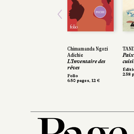
POCHE
Previous
Chimamanda Ngozi
TANIZA
TANIZA
Adichie
Paix 
Paix 
L’Inventaire des
cuisin
cuisi
rêves
Éditio
Éditio
238 pa
238 pa
Folio
650 pages, 12 €