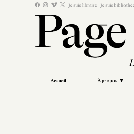
Je suis libraire
Je suis bibliothé
Accueil
À propos