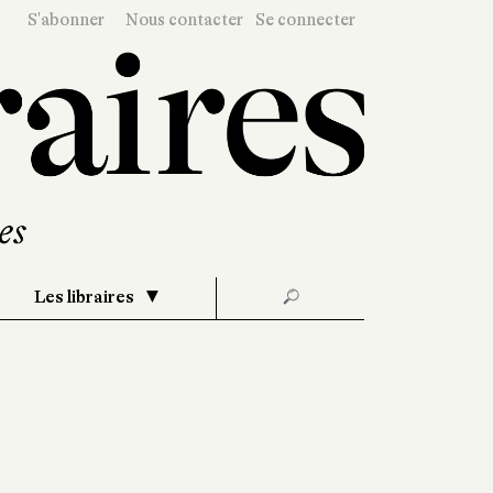
S'abonner
Nous contacter
Se connecter
Les libraires
🔎