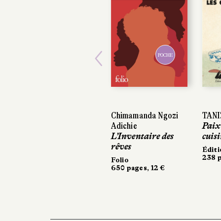
POCHE
Previous
Chimamanda Ngozi
TANIZ
TANIZ
Adichie
Paix
Paix
L’Inventaire des
cuisi
cuisi
rêves
Éditi
Éditi
238 p
238 p
Folio
650 pages, 12 €