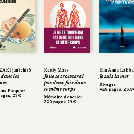
AKI Jun'ichirô
AKI Jun'ichirô
Kettly Mars
Kettly Mars
Elin Anna Labba
Elin Anna Labb
 dans les
 dans les
Je ne te trouverai
Je ne te trouverai
Je suis la mer
Je suis la mer
nes
nes
pas deux fois dans
pas deux fois dans
Rivages
Rivages
ce même corps
ce même corps
428 pages, 23,8
428 pages, 23,8
ons Picquier
ons Picquier
ages, 21 €
ages, 21 €
Mémoire d'encrier
Mémoire d'encrier
200 pages, 19 €
200 pages, 19 €