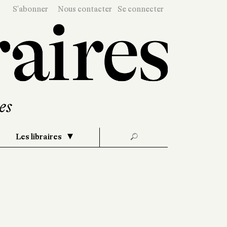
S'abonner
Nous contacter
Se connecter
Les libraires
🔎