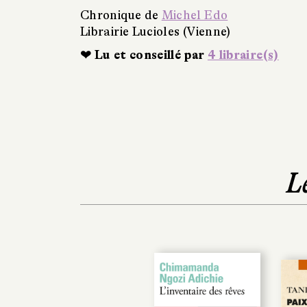
Chronique de
Michel Edo
Librairie Lucioles (Vienne)
❤ Lu et conseillé par
4 libraire(s)
L