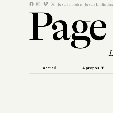
Je suis libraire
Je suis bibliothé
Accueil
À propos